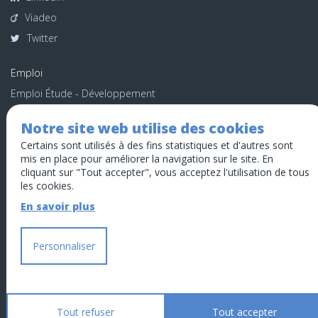
Viadeo
Twitter
Emploi
Emploi Étude - Développement
Emploi Executive
Notre site web utilise des cookies
Emploi Infrastructure
Certains sont utilisés à des fins statistiques et d'autres sont
Emploi Web - Digital
mis en place pour améliorer la navigation sur le site. En
cliquant sur "Tout accepter", vous acceptez l'utilisation de tous
Recrutement Interne
les cookies.
Candidature spontanée
En savoir plus
Données personnelles
Personnaliser
Gestion des cookies
Mentions légales
Contacter webmaster
Tout refuser
Tout accepter
Venez nous voir