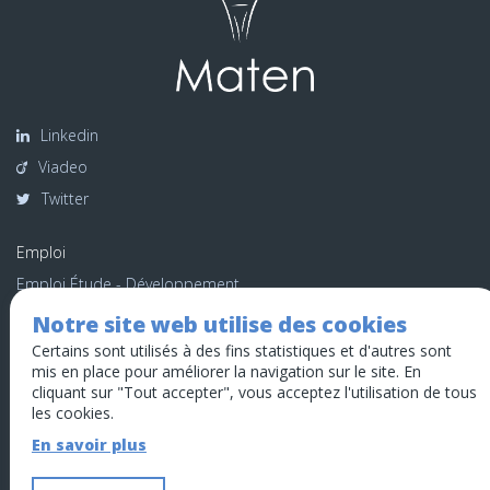
Linkedin
Viadeo
Twitter
Emploi
Emploi Étude - Développement
Emploi Executive
Notre site web utilise des cookies
Emploi Infrastructure
Certains sont utilisés à des fins statistiques et d'autres sont
mis en place pour améliorer la navigation sur le site. En
Emploi Web - Digital
cliquant sur "Tout accepter", vous acceptez l'utilisation de tous
Recrutement Interne
les cookies.
Candidature spontanée
En savoir plus