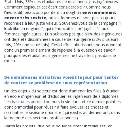
États-Unis, 33% des étudiantes ne deviennent pas ingénieures.
Comment expliquer cet écart considérable ? Comme nous
l’avons dit, beaucoup pointent du doigt un
environnement
encore très sexiste
, où les femmes ne sont pas toujours
reconnues à leur juste valeur. Souvenez-vous de la campagne
“I
look like an engineer”
, qui dénonçait les préjugés liés aux
femmes ingénieures ! Et n’oublions pas que 61% des ingénieures
ont déjà été discriminées à cause de leur genre (
32% plusieurs
fois, 29% une seule fois
). Ces chiffres ahurissants nous donnent
donc un premier élément de réponse à la question de savoir
pourquoi les étudiantes ingénieures ne travaillent pas dans le
milieu…
De nombreuses initiatives voient le jour pour tenter
de contrer ce problème de sous-représentation
Un des enjeux du secteur est donc d’amener les filles à étudier
en école d’ingénieur, et d’éduquer les ingénieurs déjà diplômés.
Les habitudes auront toujours la vie dure, et ce dernier point est
donc primordial pour réussir à faire évoluer les choses et
combattre le sexisme ordinaire (qui existe, au demeurant, dans
la majorité des secteurs professionnels).
Parmi les projets, que nous pouvons citer :
Ingénieuses
, en